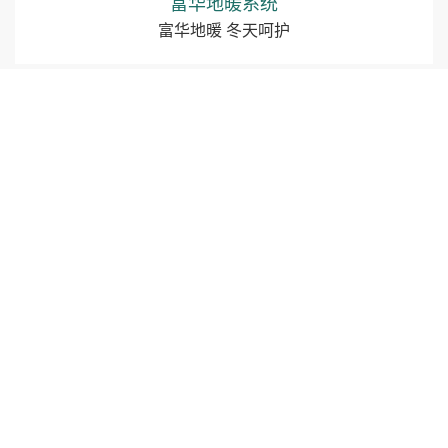
富华地暖系统
富华地暖 冬天呵护
家装系列
全屋富华系
富华家装管
富华采暖
工程系列
工程管道
工程案例
关于富华
富华简介
企业文化
发展历程
6H品牌理念
品质管理
视频播放
联系我们
联系方式
战略合作